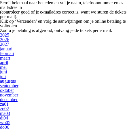
Scroll helemaal naar beneden en vul je
naam, telefoonnummer en e-
mailadres
in
(controleer goed of je e-mailadres correct is, want we sturen de tickets
per mail).
Klik op
‘Verzenden’
en volg de aanwijzingen om je online betaling te
voltooien.
Zodra je betaling is afgerond, ontvang je de tickets per e-mail.
2025
2026
2027
januari
februari
maart
april
mei
juni
juli
augustus
september
oktober
november
december
za
01
zo
02
ma
03
di
04
wo
05
do
06