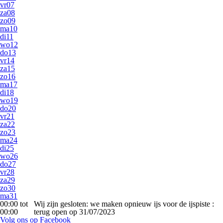
vr
07
za
08
zo
09
ma
10
di
11
wo
12
do
13
vr
14
za
15
zo
16
ma
17
di
18
wo
19
do
20
vr
21
za
22
zo
23
ma
24
di
25
wo
26
do
27
vr
28
za
29
zo
30
ma
31
00:00 tot
Wij zijn gesloten: we maken opnieuw ijs voor de ijspiste :
00:00
terug open op 31/07/2023
Volg ons op Facebook